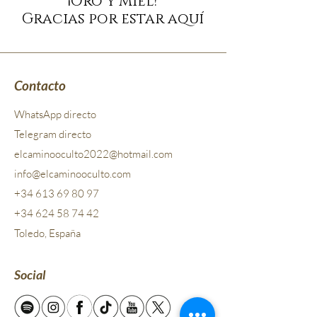
¡Oro y Miel!
¡Oro y Miel!
Gracias por estar aquí
Gracias por estar aquí
Contacto
WhatsApp directo
Telegram directo
elcaminooculto2022@hotmail.com
info@elcaminooculto.com
+34 613 69 80 97
+34 624 58 74 42
Toledo, España
Social