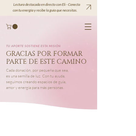
Lectura destacada en directo con Eli - Conecta
con tu energía y recibe la guía que necesitas.
TU APORTE SOSTIENE ESTA MISIÓN
GRACIAS POR FORMAR
PARTE DE ESTE CAMINO
Cada donación, por pequeña que sea,
es una semilla de luz. Con tu ayuda,
seguimos creando espacios de guía,
amor y energía para más personas.