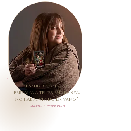
“Si ayudo a una sola
persona a tener esperanza,
no habré vivido en vano.”
MARTIN LUTHER KING